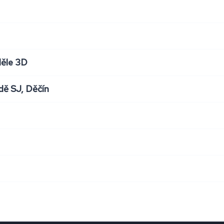
děle 3D
dě SJ, Děčín