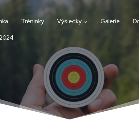
nka
Tréninky
Výsledky
Galerie
D
 2024