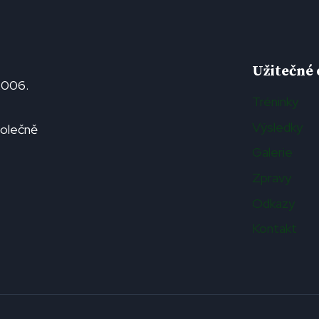
Užitečné
2006.
Tréninky
Výsledky
polečně
Galerie
Zpravy
Odkazy
Kontakt