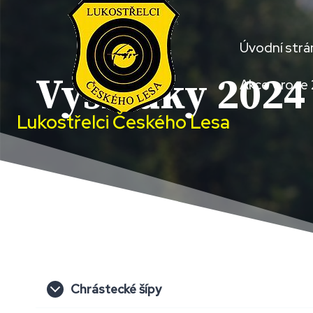
Přeskočit
na
Úvodní strá
obsah
Výsledky 2024
Akce v roce
Lukostřelci Českého Lesa
Chrástecké šípy