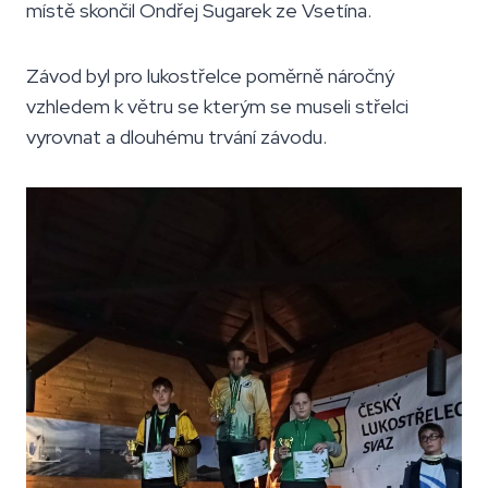
místě skončil Ondřej Sugarek ze Vsetína.
Závod byl pro lukostřelce poměrně náročný
vzhledem k větru se kterým se museli střelci
vyrovnat a dlouhému trvání závodu.